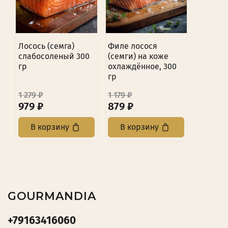
Лосось (семга)
Филе лосося
слабосоленый 300
(семги) на коже
гр
охлаждённое, 300
гр
1 279 ₽
1 179 ₽
979 ₽
879 ₽
В корзину
В корзину
GOURMANDIA
+79163416060