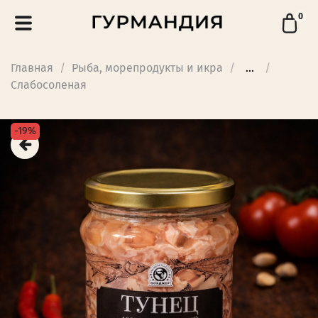
0
Главная
Рыба, морепродукты и икра
...
Слабосоленая
-19%