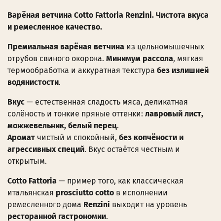
Варёная ветчина Cotto Fattoria Renzini. Чистота вкуса
и ремесленное качество.
Премиальная варёная ветчина
из цельномышечных
отрубов свиного окорока.
Минимум рассола
, мягкая
термообработка и аккуратная текстура
без излишней
водянистости
.
Вкус
— естественная сладость мяса, деликатная
солёность и тонкие пряные оттенки:
лавровый лист,
можжевельник, белый перец
.
Аромат
чистый и спокойный,
без копчёности и
агрессивных специй
. Вкус остаётся честным и
открытым.
Cotto Fattoria
— пример того, как классическая
итальянская
prosciutto cotto
в исполнении
ремесленного дома
Renzini
выходит на уровень
ресторанной гастрономии
.